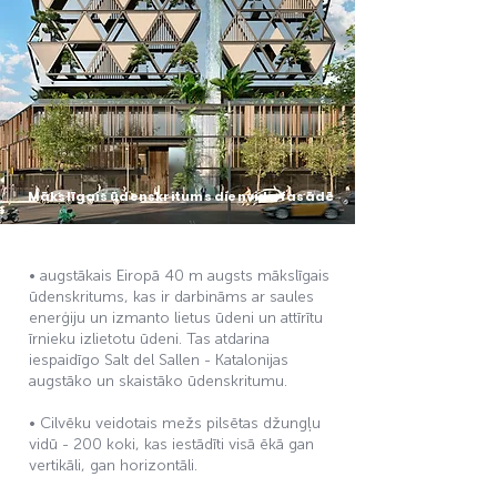
Mākslīgais ūdenskritums dienvidu fasādē
• augstākais Eiropā 40 m augsts mākslīgais
ūdenskritums, kas ir darbināms ar saules
enerģiju un izmanto lietus ūdeni un attīrītu
īrnieku izlietotu ūdeni. Tas atdarina
iespaidīgo Salt del Sallen - Katalonijas
augstāko un skaistāko ūdenskritumu.
• Cilvēku veidotais mežs pilsētas džungļu
vidū - 200 koki, kas iestādīti visā ēkā gan
vertikāli, gan horizontāli.