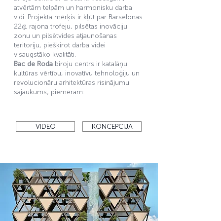
atvērtām telpām un harmonisku darba
vidi. Projekta mērķis ir kļūt par Barselonas
22@ rajona trofeju, pilsētas inovāciju
zonu un pilsētvides atjaunošanas
teritoriju, piešķirot darba videi
visaugstāko kvalitāti.
Bac de Roda
biroju centrs ir katalāņu
kultūras vērtību, inovatīvu tehnoloģiju un
revolucionāru arhitektūras risinājumu
sajaukums, piemēram:
VIDEO
KONCEPCIJA