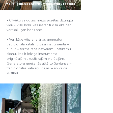
Mākslīgais ūdenskritums dienvidu fasādē
• Cilvēku veidotais mežs pilsētas džungļu
vidū - 200 koki, kas iestādīti visā ēkā gan
vertikāli, gan horizontāli.
• Vertikālie vēja enerģijas ģeneratori
tradicionāla katalāņu vēja instrumenta –
nunut – formā rada netveramu patīkamu
skaņu, kas ir līdzīga instrumenta
oriģinālajām akustiskajām vibrācijām.
Ģeneratoru griešanās atkārto Sardanas –
tradicionālās katalāņu dejas – apļveida
kustību.