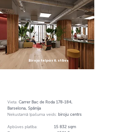
Biroja telpas 6. stāvs
Vieta:
Сarrer Bac de Roda 178-184,
Barselona, Spānija
Nekustamā īpašuma veids:
biroju centrs
Apbūves platība:
15 832 sqm