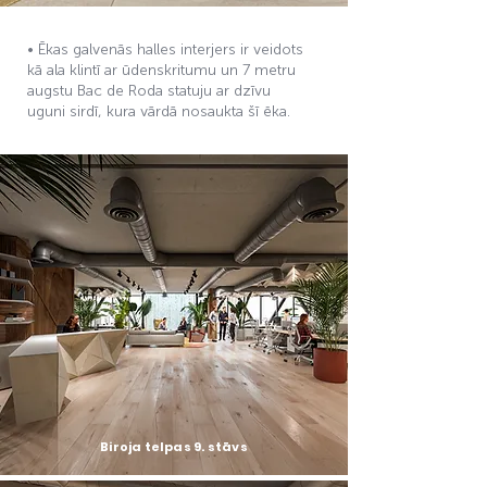
• Ēkas galvenās halles interjers ir veidots
kā ala klintī ar ūdenskritumu un 7 metru
augstu Bac de Roda statuju ar dzīvu
uguni sirdī, kura vārdā nosaukta šī ēka.
Biroja telpas 9. stāvs