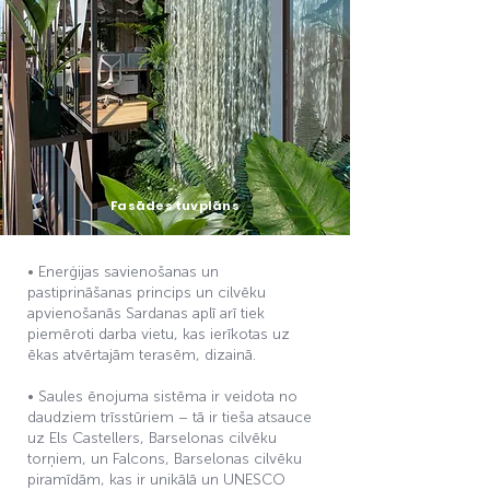
Fasādes tuvplāns
• Enerģijas savienošanas un
pastiprināšanas princips un cilvēku
apvienošanās Sardanas aplī arī tiek
piemēroti darba vietu, kas ierīkotas uz
ēkas atvērtajām terasēm, dizainā.
• Saules ēnojuma sistēma ir veidota no
daudziem trīsstūriem – tā ir tieša atsauce
uz Els Castellers, Barselonas cilvēku
torņiem, un Falcons, Barselonas cilvēku
piramīdām, kas ir unikālā un UNESCO