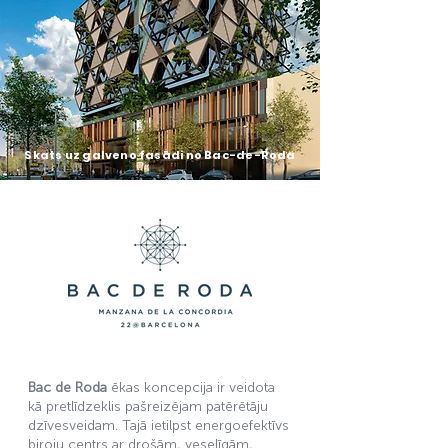
Skats uz galveno fasādi no Bac-de-Roda
Bac de Roda
ēkas koncepcija ir veidota
kā pretlīdzeklis pašreizējam patērētāju
dzīvesveidam. Tajā ietilpst energoefektīvs
biroju centrs ar drošām, veselīgām,