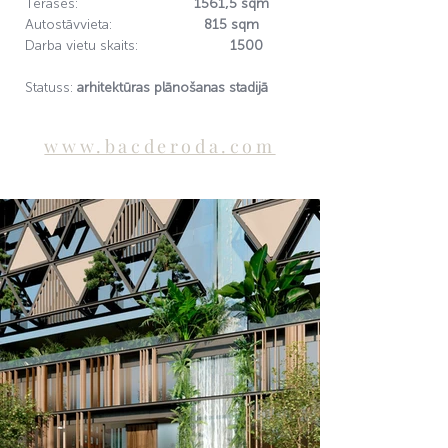
Terases:
1561,5 sqm
Autostāvvieta:
815 sqm
Darba vietu skaits:
1500
Statuss:
arhitektūras plānošanas stadijā
www.bacderoda.com