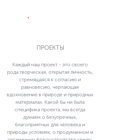
ПРОЕКТЫ
Каждый наш проект - это своего
рода творческая, открытая личность,
стремящаяся к согласию и
равновесию, черпающая
вдохновение в природе и природных
материалах. Какой бы ни была
специфика проекта, мы всегда
думаем о безупречных,
благоприятных для человека и
природы условиях, о продуманном и
органичном благоустройстве среды.